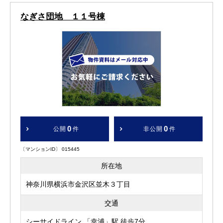
なぎさ団地 １１号棟
0
0
公開
件
非公開
件
〔マンションID〕 015445
所在地
神奈川県横浜市金沢区並木３丁目
交通
シーサイドライン 「幸浦」駅 徒歩7分