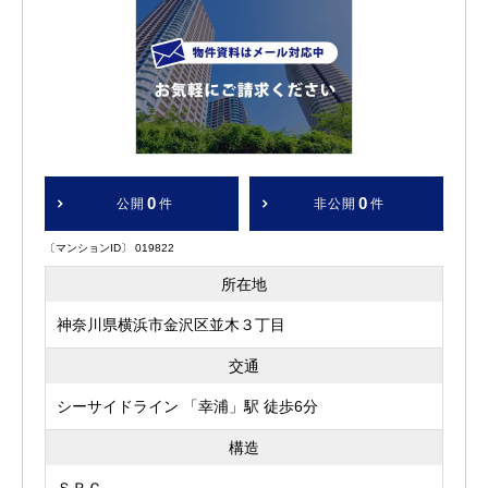
0
0
公開
件
非公開
件
〔マンションID〕 019822
所在地
神奈川県横浜市金沢区並木３丁目
交通
シーサイドライン 「幸浦」駅 徒歩6分
構造