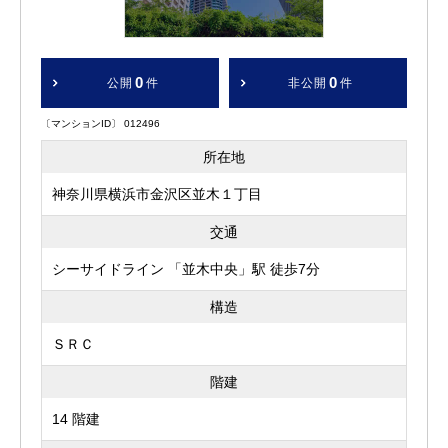
0
0
公開
件
非公開
件
〔マンションID〕 012496
所在地
神奈川県横浜市金沢区並木１丁目
交通
シーサイドライン 「並木中央」駅 徒歩7分
構造
ＳＲＣ
階建
14 階建