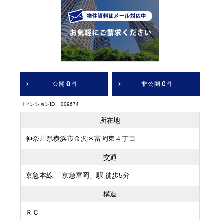
0
0
公開
件
非公開
件
〔マンションID〕 009674
所在地
神奈川県横浜市金沢区富岡東４丁目
交通
京急本線 「京急富岡」駅 徒歩5分
構造
ＲＣ