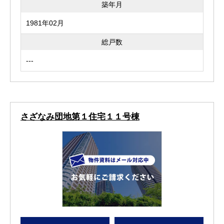
築年月
1981年02月
総戸数
---
さざなみ団地第１住宅１１号棟