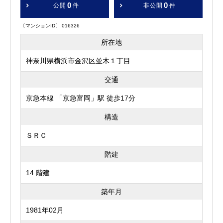
0
0
公開
件
非公開
件
〔マンションID〕 016326
所在地
神奈川県横浜市金沢区並木１丁目
交通
京急本線 「京急富岡」駅 徒歩17分
構造
ＳＲＣ
階建
14 階建
築年月
1981年02月