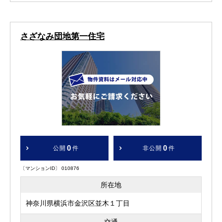
さざなみ団地第一住宅
0
0
公開
件
非公開
件
〔マンションID〕 010876
所在地
神奈川県横浜市金沢区並木１丁目