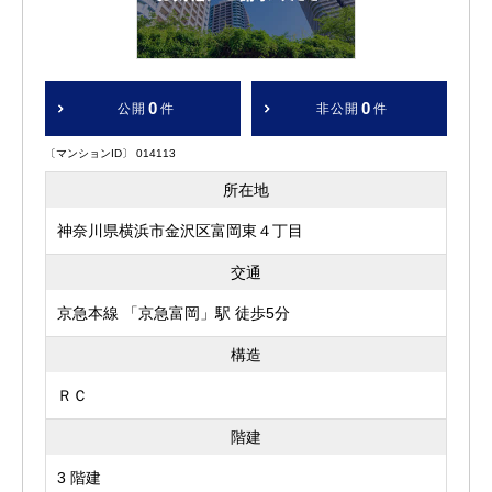
0
0
公開
件
非公開
件
〔マンションID〕 014113
所在地
神奈川県横浜市金沢区富岡東４丁目
交通
京急本線 「京急富岡」駅 徒歩5分
構造
ＲＣ
階建
3 階建