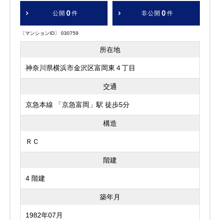
0
0
公開
件
非公開
件
〔マンションID〕 030759
所在地
神奈川県横浜市金沢区富岡東４丁目
交通
京急本線 「京急富岡」駅 徒歩5分
構造
ＲＣ
階建
4 階建
築年月
1982年07月