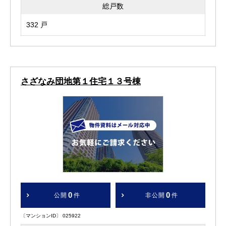
総戸数
332 戸
さざなみ団地第１住宅１３号棟
0
0
公開
件
非公開
件
〔マンションID〕 025922