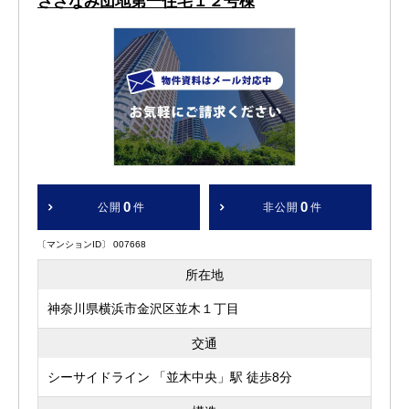
さざなみ団地第一住宅１２号棟
0
0
公開
件
非公開
件
〔マンションID〕 007668
所在地
神奈川県横浜市金沢区並木１丁目
交通
シーサイドライン 「並木中央」駅 徒歩8分