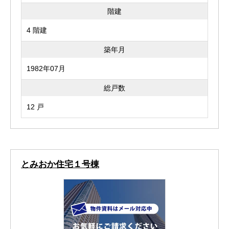
階建
4 階建
築年月
1982年07月
総戸数
12 戸
とみおか住宅１号棟