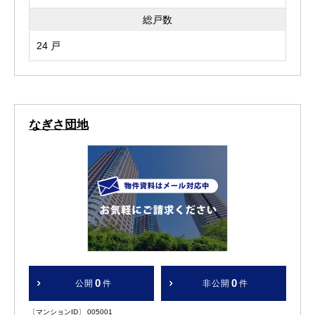
総戸数
24 戸
なぎさ団地
0
0
公開
件
非公開
件
〔マンションID〕 005001