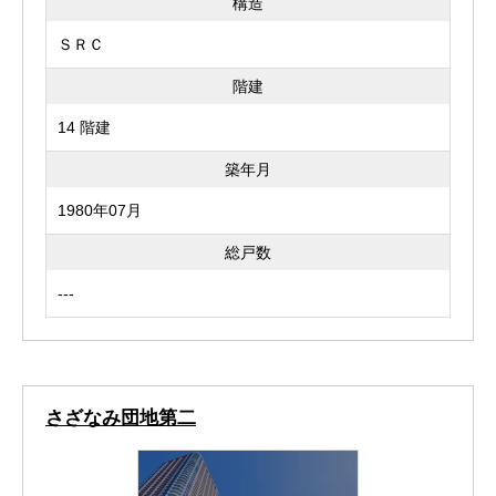
構造
ＳＲＣ
階建
14 階建
築年月
1980年07月
総戸数
---
さざなみ団地第二