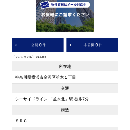
0
0
公開
件
非公開
件
〔マンションID〕 013365
所在地
神奈川県横浜市金沢区並木１丁目
交通
シーサイドライン 「並木北」駅 徒歩7分
構造
ＳＲＣ