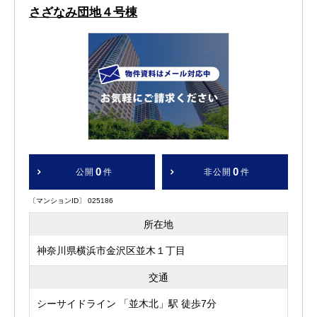
さざなみ団地４号棟
0
0
公開
件
非公開
件
〔マンションID〕 025186
所在地
神奈川県横浜市金沢区並木１丁目
交通
シーサイドライン 「並木北」駅 徒歩7分