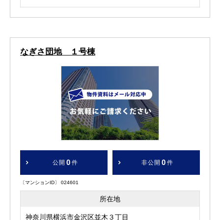
なぎさ団地 １号棟
0
0
公開
件
非公開
件
〔マンションID〕 024601
所在地
神奈川県横浜市金沢区並木３丁目