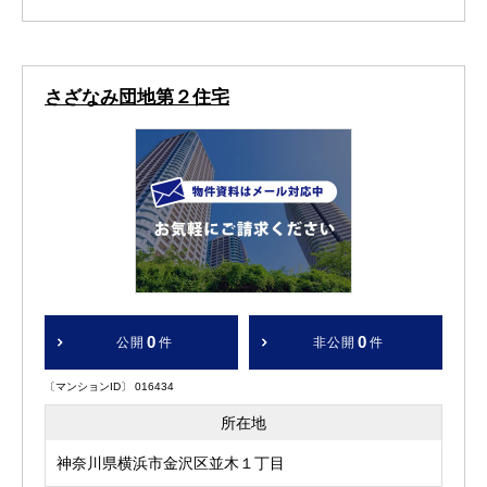
さざなみ団地第２住宅
0
0
公開
件
非公開
件
〔マンションID〕 016434
所在地
神奈川県横浜市金沢区並木１丁目