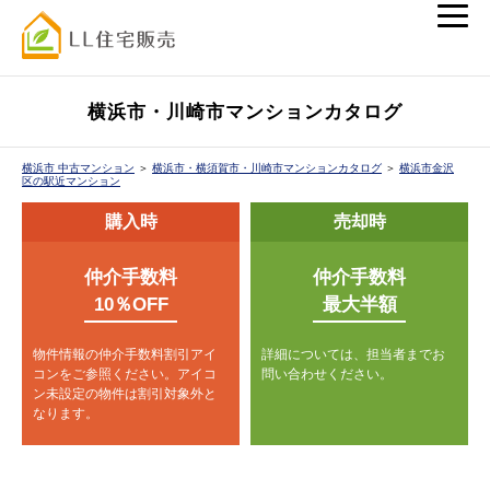
横浜市・川崎市マンションカタログ
横浜市 中古マンション
＞
横浜市・横須賀市・川崎市マンションカタログ
＞
横浜市金沢
区の駅近マンション
購入時
売却時
仲介手数料
仲介手数料
10％OFF
最大半額
物件情報の仲介手数料割引アイ
詳細については、担当者までお
コンをご参照ください。
アイコ
問い合わせください。
ン未設定の物件は割引対象外と
なります。