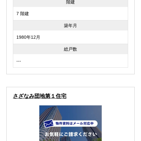
階建
7 階建
築年月
1980年12月
総戸数
---
さざなみ団地第１住宅