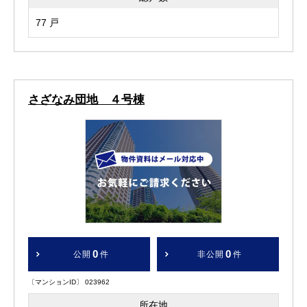
77 戸
さざなみ団地 ４号棟
0
0
公開
件
非公開
件
〔マンションID〕 023962
所在地