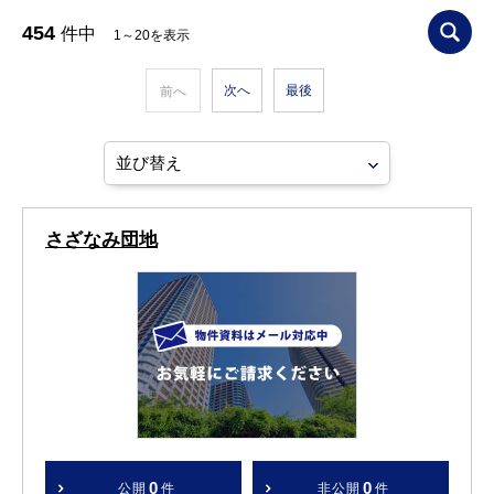
454
件中
1～20を表示
次へ
最後
前へ
さざなみ団地
0
0
公開
件
非公開
件