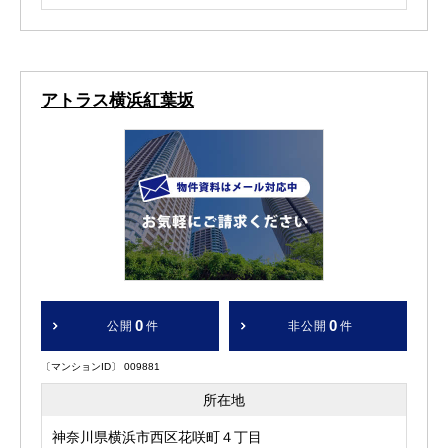
アトラス横浜紅葉坂
0
0
公開
件
非公開
件
〔マンションID〕 009881
所在地
神奈川県横浜市西区花咲町４丁目