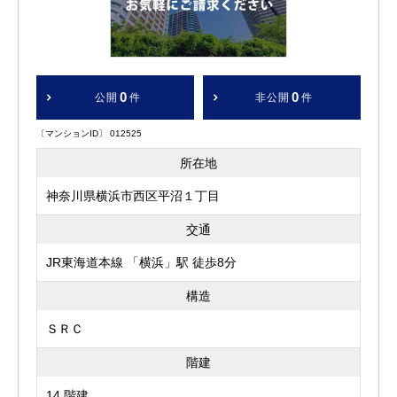
0
0
公開
件
非公開
件
〔マンションID〕 012525
所在地
神奈川県横浜市西区平沼１丁目
交通
JR東海道本線 「横浜」駅 徒歩8分
構造
ＳＲＣ
階建
14 階建