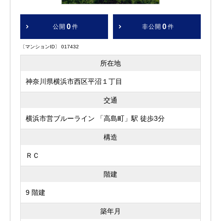
0
0
公開
件
非公開
件
〔マンションID〕 017432
所在地
神奈川県横浜市西区平沼１丁目
交通
横浜市営ブルーライン 「高島町」駅 徒歩3分
構造
ＲＣ
階建
9 階建
築年月