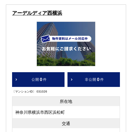
アーデルディア西横浜
0
0
公開
件
非公開
件
〔マンションID〕 031026
所在地
神奈川県横浜市西区浜松町
交通