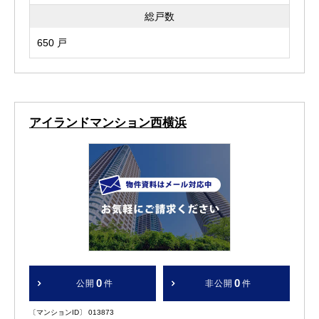
総戸数
650 戸
アイランドマンション西横浜
0
0
公開
件
非公開
件
〔マンションID〕 013873