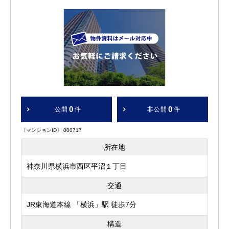
0
0
公開
件
非公開
件
〔マンションID〕 000717
所在地
神奈川県横浜市西区平沼１丁目
交通
JR東海道本線 「横浜」駅 徒歩7分
構造