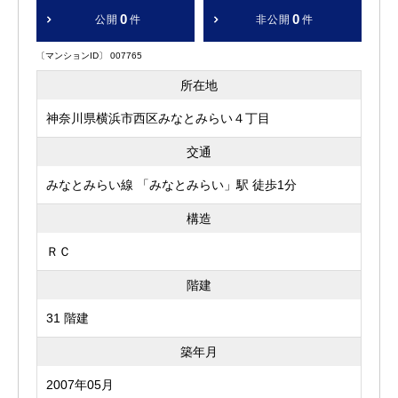
0
0
公開
件
非公開
件
〔マンションID〕 007765
所在地
神奈川県横浜市西区みなとみらい４丁目
交通
みなとみらい線 「みなとみらい」駅 徒歩1分
構造
ＲＣ
階建
31 階建
築年月
2007年05月