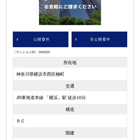
0
0
公開
件
非公開
件
〔マンションID〕 000620
所在地
神奈川県横浜市西区楠町
交通
JR東海道本線 「横浜」駅 徒歩10分
構造
ＲＣ
階建