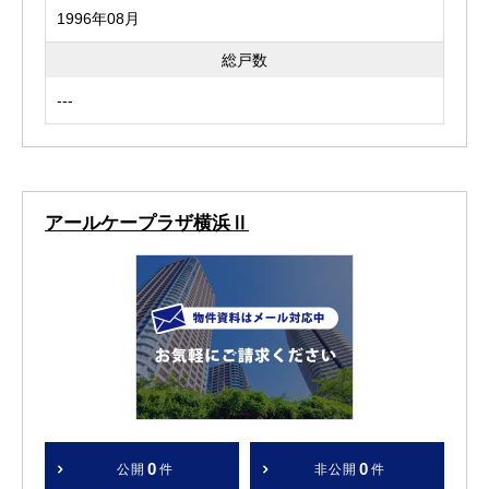
1996年08月
総戸数
---
アールケープラザ横浜Ⅱ
0
0
公開
件
非公開
件