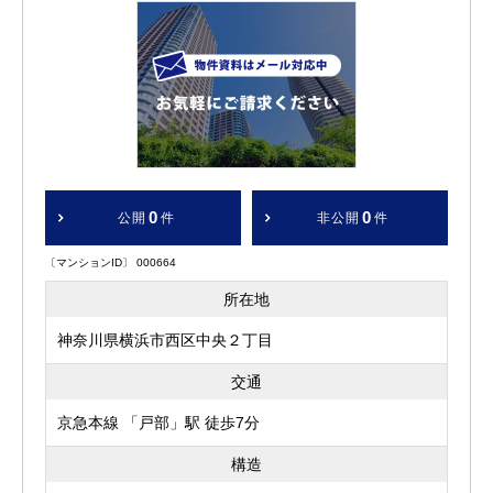
0
0
公開
件
非公開
件
〔マンションID〕 000664
所在地
神奈川県横浜市西区中央２丁目
交通
京急本線 「戸部」駅 徒歩7分
構造