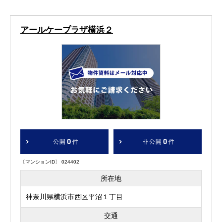
アールケープラザ横浜２
0
0
公開
件
非公開
件
〔マンションID〕 024402
所在地
神奈川県横浜市西区平沼１丁目
交通