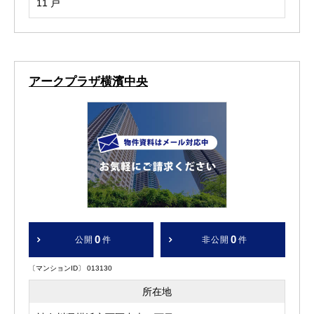
11 戸
アークプラザ横濱中央
0
0
公開
件
非公開
件
〔マンションID〕 013130
所在地