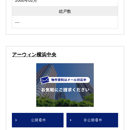
2000年02月
総戸数
---
アーウィン横浜中央
0
0
公開
件
非公開
件