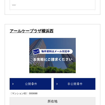
---
アールケープラザ横浜西
0
0
公開
件
非公開
件
〔マンションID〕 000698
所在地