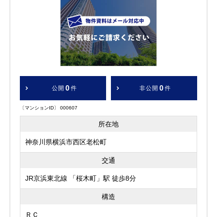
0
0
公開
件
非公開
件
〔マンションID〕 000607
所在地
神奈川県横浜市西区老松町
交通
JR京浜東北線 「桜木町」駅 徒歩8分
構造
ＲＣ