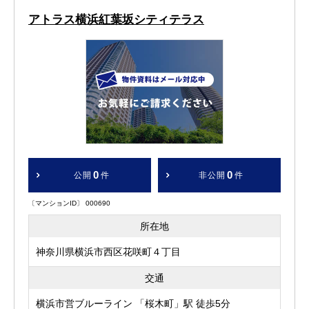
アトラス横浜紅葉坂シティテラス
0
0
公開
件
非公開
件
〔マンションID〕 000690
所在地
神奈川県横浜市西区花咲町４丁目
交通
横浜市営ブルーライン 「桜木町」駅 徒歩5分