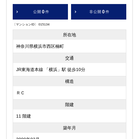
0
0
公開
件
非公開
件
〔マンションID〕 015134
所在地
神奈川県横浜市西区楠町
交通
JR東海道本線 「横浜」駅 徒歩10分
構造
ＲＣ
階建
11 階建
築年月