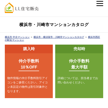
横浜市・川崎市マンションカタログ
横浜市 中古マンション
＞
横浜市・横須賀市・川崎市マンションカタログ
＞
横浜市西区
の駅近マンション
購入時
売却時
仲介手数料
仲介手数料
10％OFF
最大半額
物件情報の仲介手数料割引アイ
詳細については、担当者までお
コンをご参照ください。
アイコ
問い合わせください。
ン未設定の物件は割引対象外と
なります。