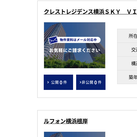
クレストレジデンス横浜ＳＫＹ Ｖ
所
交
構
築
0
0
公開
件
非公開
件
ルフォン横浜根岸