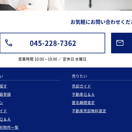
お気軽にお問い合わせくだ
045-228-7362
営業時間 10:00～19:00 ／ 定休日 水曜日
い
売りたい
探す
売却ガイド
員登録
不動産Ｑ＆Ａ
ン
匿名瞬間査定
イド
不動産売却無料査定
Ｑ＆Ａ
別物件一覧