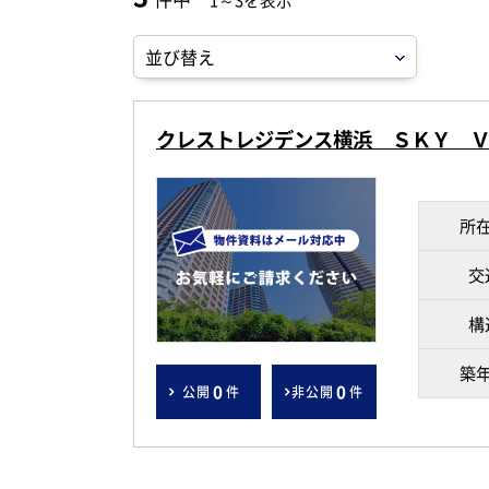
1～3を表示
クレストレジデンス横浜 ＳＫＹ 
所
交
構
築
0
0
公開
件
非公開
件