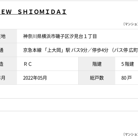
ＩＥＷ ＳＨＩＯＭＩＤＡＩ
〔マンションI
在地
神奈川県横浜市磯子区汐見台１丁目
通
京急本線 「上大岡」駅 バス9分／停歩4分 （バス停 広
造
ＲＣ
階建
5 階建
年月
2022年05月
総戸数
80 戸
〔マンションI