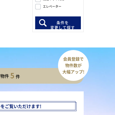
エレベーター
条件を
変更して探す
会員登録で
物件数が
大幅アップ!
5
開物件
件
件を
ご覧いただけます!