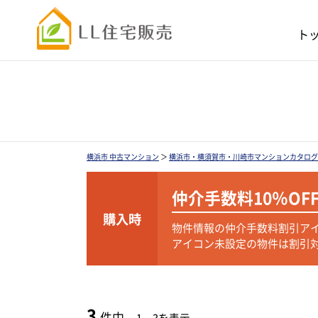
ト
横浜市 中古マンション
＞
横浜市・横須賀市・川崎市マンションカタログ
仲介手数料
10％OF
購入時
物件情報の仲介手数料割引ア
アイコン未設定の物件は割引
3
件中