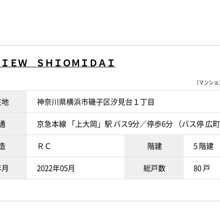
ＶＩＥＷ ＳＨＩＯＭＩＤＡＩ
〔マンションI
在地
神奈川県横浜市磯子区汐見台１丁目
通
京急本線 「上大岡」駅 バス9分／停歩6分 （バス停 広
造
ＲＣ
階建
5 階建
年月
2022年05月
総戸数
80 戸