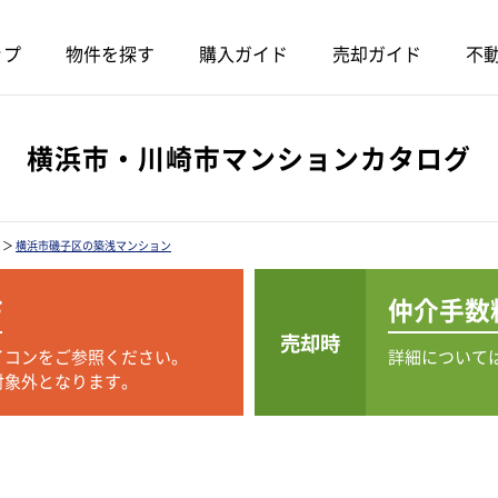
ップ
物件を探す
購入ガイド
売却ガイド
不動
横浜市・川崎市マンションカタログ
＞
横浜市磯子区の築浅マンション
F
仲介手数
売却時
イコンをご参照ください。
詳細について
対象外となります。