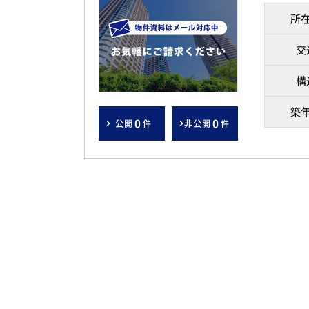
所
交
構
築
0
0
公開
件
非公開
件