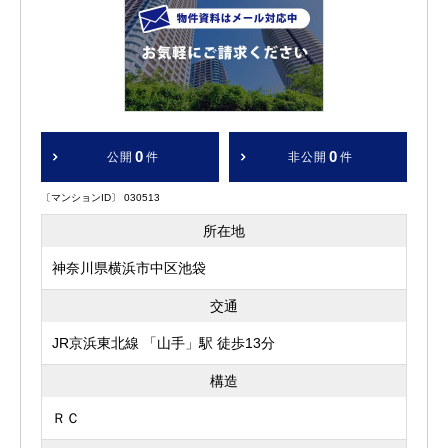
0
0
公開
件
非公開
件
〔マンションID〕 030513
所在地
神奈川県横浜市中区池袋
交通
JR京浜東北線 「山手」駅 徒歩13分
構造
ＲＣ