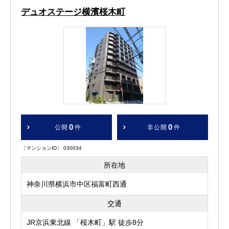
デュオステージ横濱桜木町
0
0
公開
件
非公開
件
〔マンションID〕 030034
所在地
神奈川県横浜市中区福富町西通
交通
JR京浜東北線 「桜木町」駅 徒歩8分