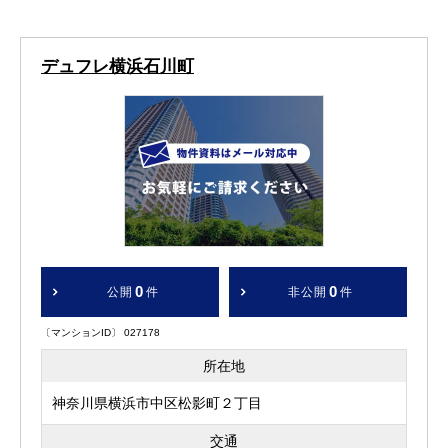
デュフレ横浜石川町
0
0
公開
件
非公開
件
〔マンションID〕 027178
所在地
神奈川県横浜市中区松影町２丁目
交通