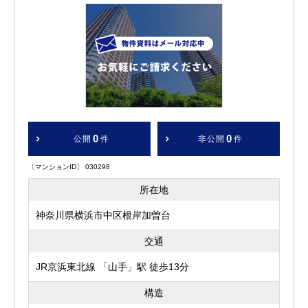
0
0
公開
件
非公開
件
〔マンションID〕 030298
所在地
神奈川県横浜市中区根岸加曽台
交通
JR京浜東北線 「山手」駅 徒歩13分
構造