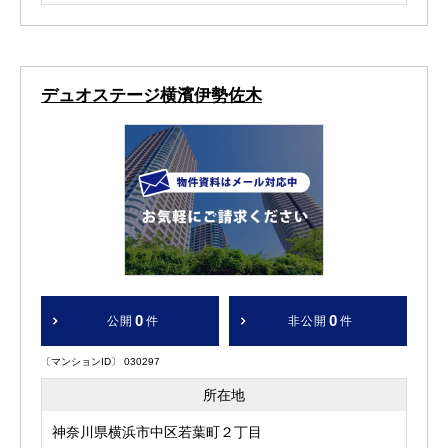
デュオステージ横濱伊勢佐木
0
0
公開
件
非公開
件
〔マンションID〕 030297
所在地
神奈川県横浜市中区若葉町２丁目