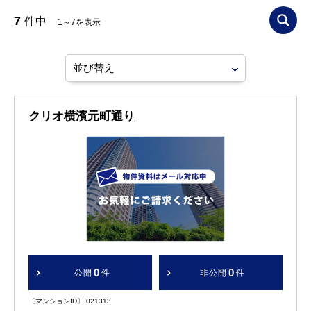
7
件中
1～7を表示
クリオ横濱元町通り
0
0
公開
件
非公開
件
〔マンションID〕 021313