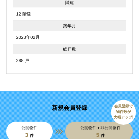
階建
12 階建
築年月
2023年02月
総戸数
288 戸
会員登録で
新規会員登録
物件数が
大幅アップ!
公開物件
公開物件＋非公開物件
3
5
件
件