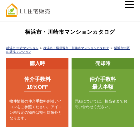
横浜市・川崎市マンションカタログ
横浜市 中古マンション
＞
横浜市・横須賀市・川崎市マンションカタログ
＞
横浜市中区
の築浅マンション
購入時
売却時
仲介手数料
仲介手数料
10％OFF
最大半額
物件情報の仲介手数料割引アイ
詳細については、担当者までお
コンをご参照ください。
アイコ
問い合わせください。
ン未設定の物件は割引対象外と
なります。