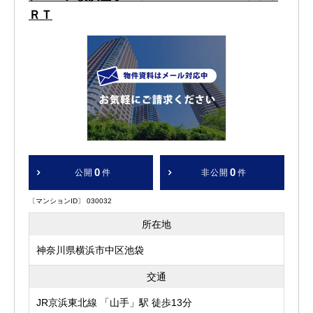
ＲＴ
0
0
公開
件
非公開
件
〔マンションID〕 030032
所在地
神奈川県横浜市中区池袋
交通
JR京浜東北線 「山手」駅 徒歩13分