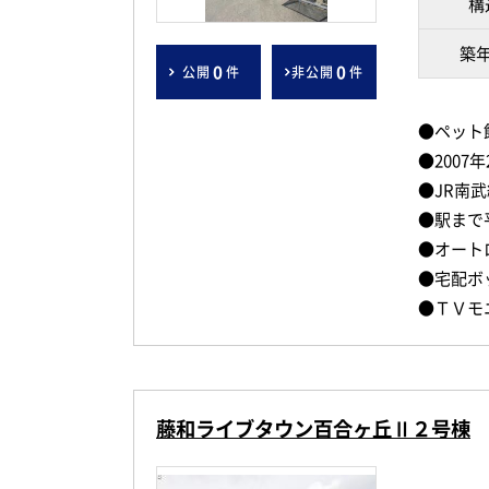
構
築
0
0
公開
件
非公開
件
●ペット
●2007
●JR南
●駅まで
●オート
●宅配ボ
●ＴＶモ
藤和ライブタウン百合ヶ丘Ⅱ２号棟