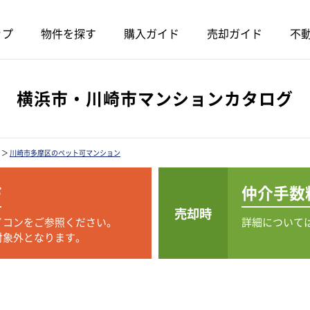
ップ
物件を探す
購入ガイド
売却ガイド
不動
横浜市・川崎市マンションカタログ
＞
川崎市多摩区のペット可マンション
F
仲介手数
売却時
イコンをご参照ください。
詳細について
対象外となります。