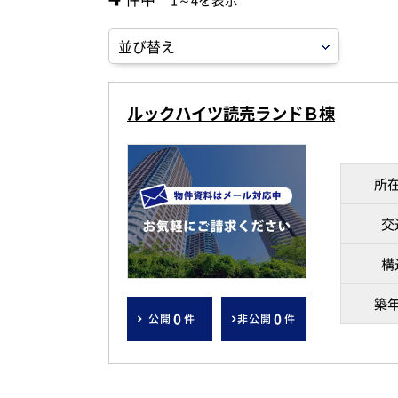
1～4を表示
ルックハイツ読売ランドＢ棟
所
交
構
築
0
0
公開
件
非公開
件