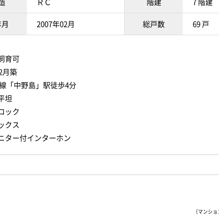
造
ＲＣ
階建
7 階建
年月
2007年02月
総戸数
69 戸
飼育可
年2月築
武線「中野島」駅徒歩4分
平坦
ロック
ックス
ニター付インターホン
〔マンションI