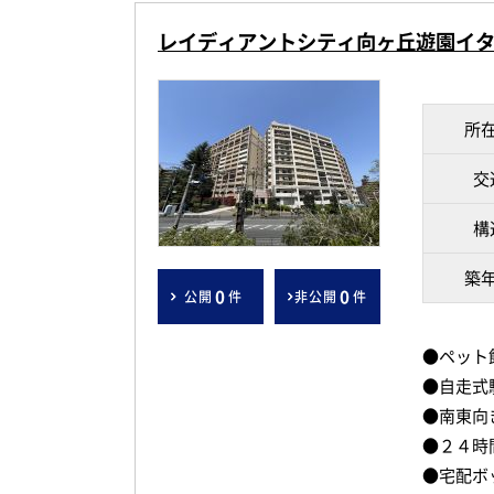
レイディアントシティ向ヶ丘遊園イ
所
交
構
築
0
0
公開
件
非公開
件
●ペット
●自走式
●南東向
●２４時
●宅配ボ