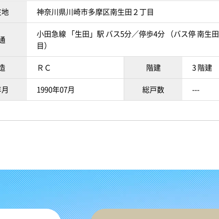
在地
神奈川県川崎市多摩区南生田２丁目
小田急線 「生田」駅 バス5分／停歩4分 （バス停 南生
通
目）
造
ＲＣ
階建
3 階建
年月
1990年07月
総戸数
---