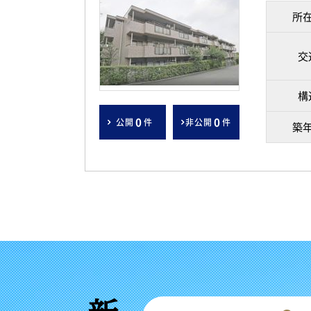
所
交
構
0
0
公開
件
非公開
件
築