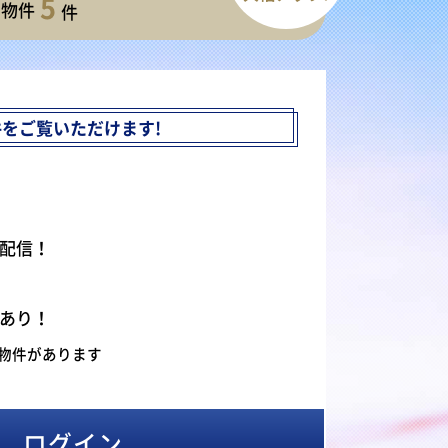
5
開物件
件
件を
ご覧いただけます!
配信！
あり！
物件があります
ログイン