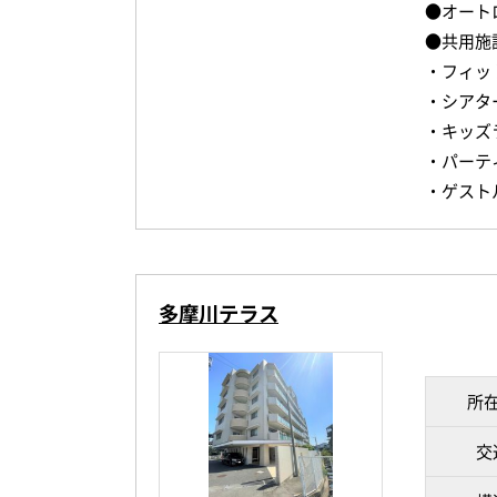
●オート
●共用施
・フィッ
・シアタ
・キッズ
・パーテ
・ゲスト
多摩川テラス
所
交