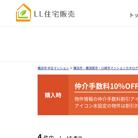
ト
横浜市 中古マンション
＞
横浜市・横須賀市・川崎市マンションカタログ
仲介手数料
10％OF
購入時
物件情報の仲介手数料割引ア
アイコン未設定の物件は割引
4
件中