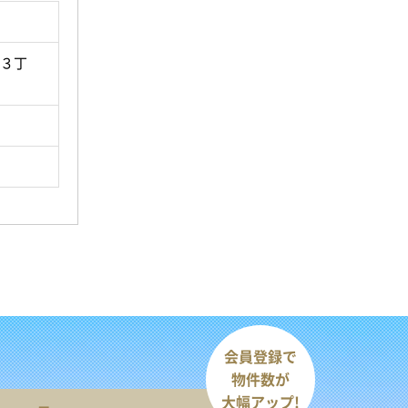
田３丁
会員登録で
物件数が
大幅アップ!