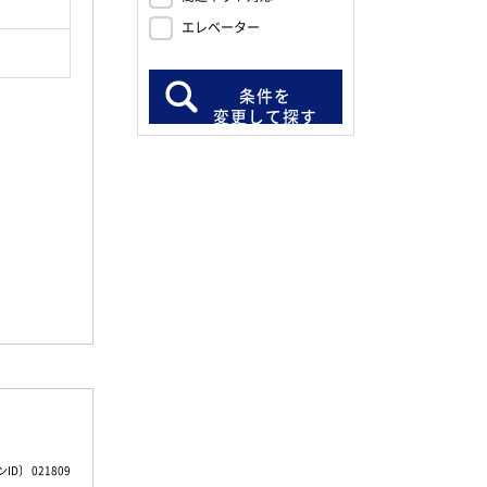
エレベーター
条件を
変更して探す
D〕 021809