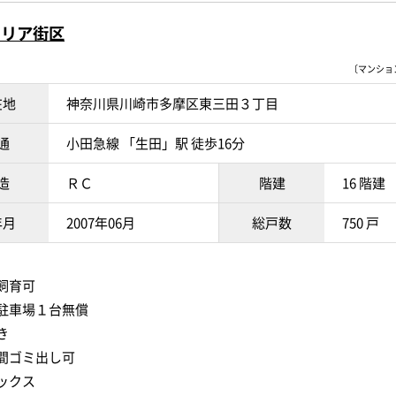
タリア街区
〔マンションI
在地
神奈川県川崎市多摩区東三田３丁目
通
小田急線 「生田」駅 徒歩16分
造
ＲＣ
階建
16 階建
年月
2007年06月
総戸数
750 戸
飼育可
駐車場１台無償
き
間ゴミ出し可
ックス