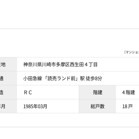
〔マンションI
在地
神奈川県川崎市多摩区西生田４丁目
通
小田急線 「読売ランド前」駅 徒歩8分
造
ＲＣ
階建
4 階建
年月
1985年03月
総戸数
18 戸