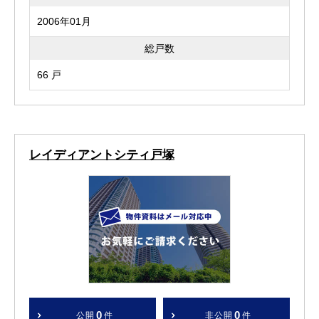
2006年01月
総戸数
66 戸
レイディアントシティ戸塚
0
0
公開
件
非公開
件