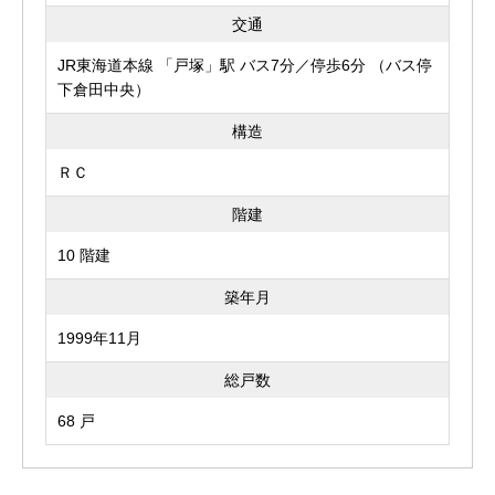
交通
JR東海道本線 「戸塚」駅 バス7分／停歩6分 （バス停
下倉田中央）
構造
ＲＣ
階建
10 階建
築年月
1999年11月
総戸数
68 戸