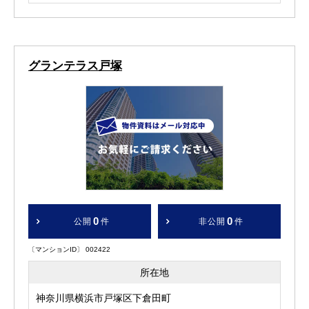
グランテラス戸塚
0
0
公開
件
非公開
件
〔マンションID〕 002422
所在地
神奈川県横浜市戸塚区下倉田町