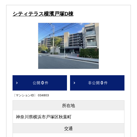
シティテラス横濱戸塚D棟
0
0
公開
件
非公開
件
〔マンションID〕 034803
所在地
神奈川県横浜市戸塚区秋葉町
交通