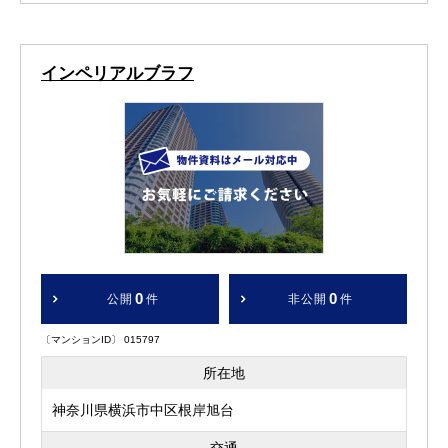
インペリアルブラフ
0
0
公開
件
非公開
件
〔マンションID〕 015797
所在地
神奈川県横浜市中区根岸旭台