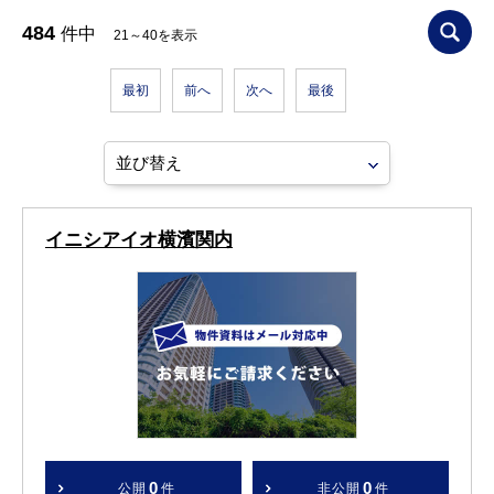
484
件中
21～40を表示
最初
前へ
次へ
最後
イニシアイオ横濱関内
0
0
公開
件
非公開
件