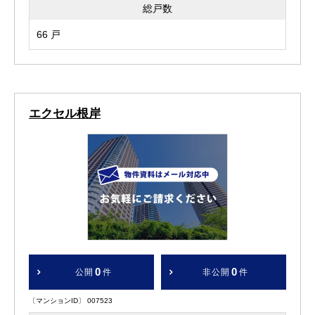
総戸数
66 戸
エクセル根岸
0
0
公開
件
非公開
件
〔マンションID〕 007523