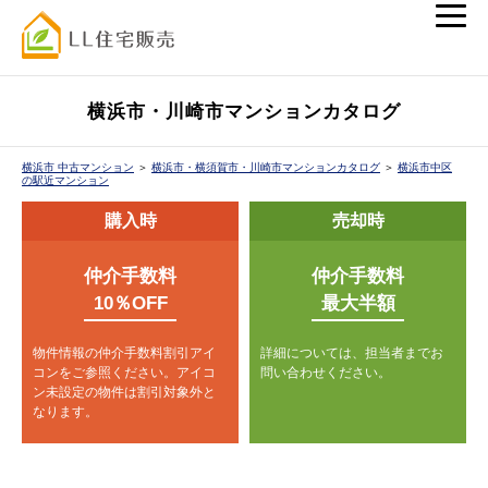
横浜市・川崎市マンションカタログ
横浜市 中古マンション
＞
横浜市・横須賀市・川崎市マンションカタログ
＞
横浜市中区
の駅近マンション
購入時
売却時
仲介手数料
仲介手数料
10％OFF
最大半額
物件情報の仲介手数料割引アイ
詳細については、担当者までお
コンをご参照ください。
アイコ
問い合わせください。
ン未設定の物件は割引対象外と
なります。