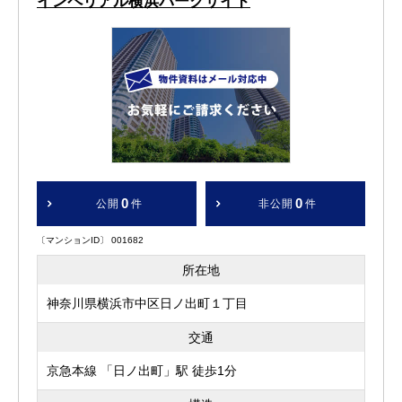
インペリアル横浜パークサイド
0
0
公開
件
非公開
件
〔マンションID〕 001682
所在地
神奈川県横浜市中区日ノ出町１丁目
交通
京急本線 「日ノ出町」駅 徒歩1分