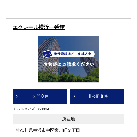
エクレール横浜一番館
0
0
公開
件
非公開
件
〔マンションID〕 005552
所在地
神奈川県横浜市中区宮川町３丁目