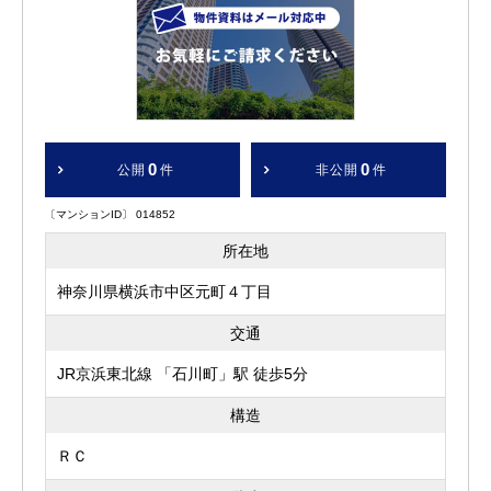
0
0
公開
件
非公開
件
〔マンションID〕 014852
所在地
神奈川県横浜市中区元町４丁目
交通
JR京浜東北線 「石川町」駅 徒歩5分
構造
ＲＣ