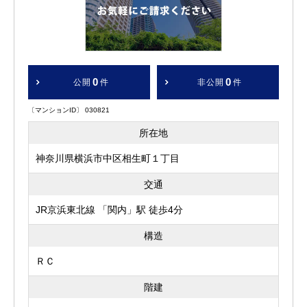
0
0
公開
件
非公開
件
〔マンションID〕 030821
所在地
神奈川県横浜市中区相生町１丁目
交通
JR京浜東北線 「関内」駅 徒歩4分
構造
ＲＣ
階建