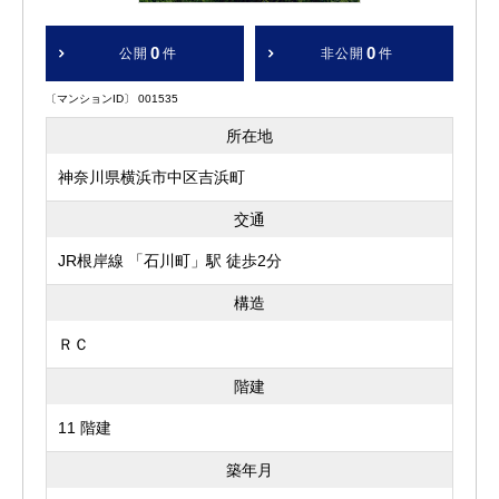
0
0
公開
件
非公開
件
〔マンションID〕 001535
所在地
神奈川県横浜市中区吉浜町
交通
JR根岸線 「石川町」駅 徒歩2分
構造
ＲＣ
階建
11 階建
築年月