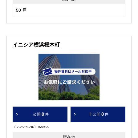
50 戸
イニシア横浜桜木町
0
0
公開
件
非公開
件
〔マンションID〕 020500
所在地