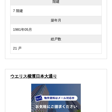
階建
7 階建
築年月
1981年05月
総戸数
21 戸
ウエリス横濱日本大通り