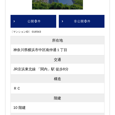
0
0
公開
件
非公開
件
〔マンションID〕 016543
所在地
神奈川県横浜市中区南仲通１丁目
交通
JR京浜東北線 「関内」駅 徒歩8分
構造
ＲＣ
階建
10 階建