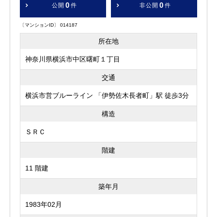
0
0
公開
件
非公開
件
〔マンションID〕 014187
所在地
神奈川県横浜市中区曙町１丁目
交通
横浜市営ブルーライン 「伊勢佐木長者町」駅 徒歩3分
構造
ＳＲＣ
階建
11 階建
築年月
1983年02月