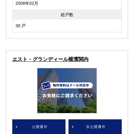
2008年02月
総戸数
30 戸
エスト・グランディール横濱関内
0
0
公開
件
非公開
件