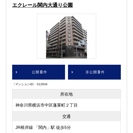
エクレール関内大通り公園
0
0
公開
件
非公開
件
〔マンションID〕 012834
所在地
神奈川県横浜市中区蓬莱町２丁目
交通
JR根岸線 「関内」駅 徒歩5分