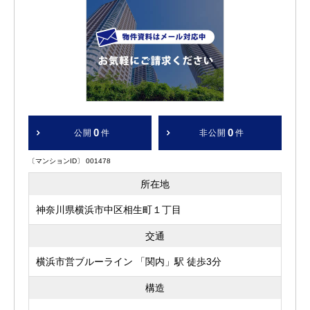
0
0
公開
件
非公開
件
〔マンションID〕 001478
所在地
神奈川県横浜市中区相生町１丁目
交通
横浜市営ブルーライン 「関内」駅 徒歩3分
構造