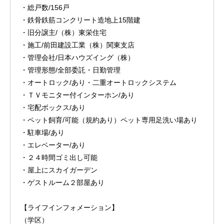
・総戸数/156戸
・鉄骨鉄筋コンクリート造地上15階建
・旧分譲主/（株）東栄住宅
・施工/前田建設工業（株）関東支店
・管理会社/日本ハウズイング（株）
・管理形態/全部委託・日勤管理
・オートロック/あり・二重オートロックシステム
・ＴＶモニター付インターホン/あり
・宅配ボックス/あり
・ペット飼育/可能（規約あり）ペット専用足洗い場あり
・駐車場/あり
・エレベーター/あり
・２４時間ゴミ出し可能
・屋上にスカイガーデン
・ゲストルーム２部屋あり
【ライフインフォメーション】
（学区）