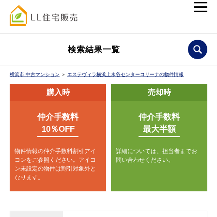
検索結果一覧
横浜市 中古マンション
＞
エステヴィラ横浜上永谷センターコリーナの物件情報
購入時
売却時
仲介手数料
仲介手数料
10％OFF
最大半額
物件情報の仲介手数料割引アイ
詳細については、担当者までお
コンをご参照ください。
アイコ
問い合わせください。
ン未設定の物件は割引対象外と
なります。